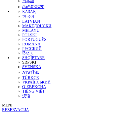
日本語
ᲥᲐᲠᲗᲣᲚᲘ
ҚАЗАҚ
한국어
LATVIAN
МАКЕДОНСКИ
MELAYU
POLSKI
PORTUGUÊS
ROMÂNĂ
РУССКИЙ
සිංහල
SHQIPTARE
SRPSKI
SVENSKA
ภาษาไทย
TÜRKÇE
УКРАЇНСЬКИЙ
O‘ZBEKCHA
TIẾNG VIỆT
汉语
MENI
REZERVACIJA