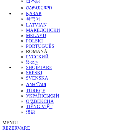
日本語
ᲥᲐᲠᲗᲣᲚᲘ
ҚАЗАҚ
한국어
LATVIAN
МАКЕДОНСКИ
MELAYU
POLSKI
PORTUGUÊS
ROMÂNĂ
РУССКИЙ
සිංහල
SHQIPTARE
SRPSKI
SVENSKA
ภาษาไทย
TÜRKÇE
УКРАЇНСЬКИЙ
O‘ZBEKCHA
TIẾNG VIỆT
汉语
MENIU
REZERVARE