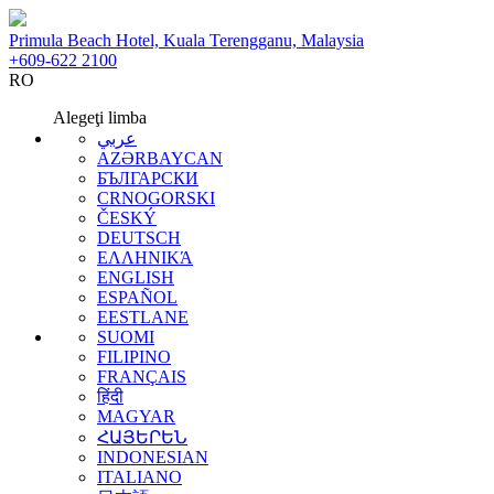
Primula Beach Hotel, Kuala Terengganu, Malaysia
+609-622 2100
RO
Alegeţi limba
عربي
AZƏRBAYCAN
БЪЛГАРСКИ
CRNOGORSKI
ČESKÝ
DEUTSCH
ΕΛΛΗΝΙΚΆ
ENGLISH
ESPAÑOL
EESTLANE
SUOMI
FILIPINO
FRANÇAIS
हिंदी
MAGYAR
ՀԱՅԵՐԵՆ
INDONESIAN
ITALIANO