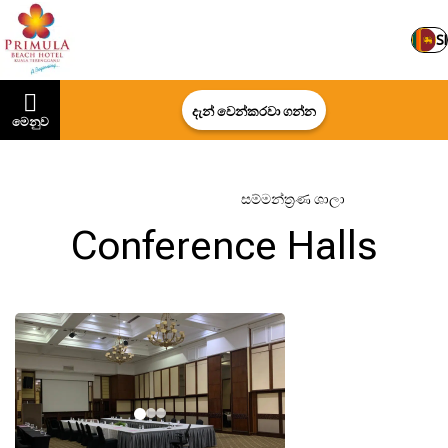
SI
දැන් වෙන්කරවා ගන්න
මෙනුව
මුල් පිටුව
–
සේවාවන්
–
සම්මන්ත්‍රණ ශාලා
Conference Halls