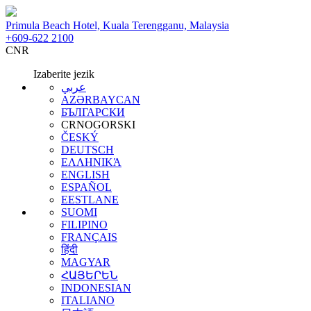
Primula Beach Hotel, Kuala Terengganu, Malaysia
+609-622 2100
CNR
Izaberite jezik
عربي
AZƏRBAYCAN
БЪЛГАРСКИ
CRNOGORSKI
ČESKÝ
DEUTSCH
ΕΛΛΗΝΙΚΆ
ENGLISH
ESPAÑOL
EESTLANE
SUOMI
FILIPINO
FRANÇAIS
हिंदी
MAGYAR
ՀԱՅԵՐԵՆ
INDONESIAN
ITALIANO