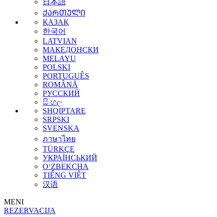
日本語
ᲥᲐᲠᲗᲣᲚᲘ
ҚАЗАҚ
한국어
LATVIAN
МАКЕДОНСКИ
MELAYU
POLSKI
PORTUGUÊS
ROMÂNĂ
РУССКИЙ
සිංහල
SHQIPTARE
SRPSKI
SVENSKA
ภาษาไทย
TÜRKÇE
УКРАЇНСЬКИЙ
O‘ZBEKCHA
TIẾNG VIỆT
汉语
MENI
REZERVACIJA