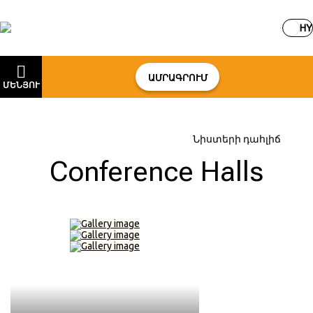
HY
ԱՄՐԱԳՐՈՒՄ
ՄԵՆՅՈՒ
Գլխավոր
–
Ծառայություններ
–
Նիստերի դահլիճ
Conference Halls