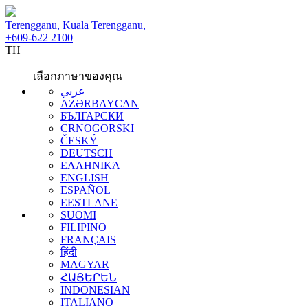
Terengganu, Kuala Terengganu,
+609-622 2100
TH
เลือกภาษาของคุณ
عربي
AZƏRBAYCAN
БЪЛГАРСКИ
CRNOGORSKI
ČESKÝ
DEUTSCH
ΕΛΛΗΝΙΚΆ
ENGLISH
ESPAÑOL
EESTLANE
SUOMI
FILIPINO
FRANÇAIS
हिंदी
MAGYAR
ՀԱՅԵՐԵՆ
INDONESIAN
ITALIANO