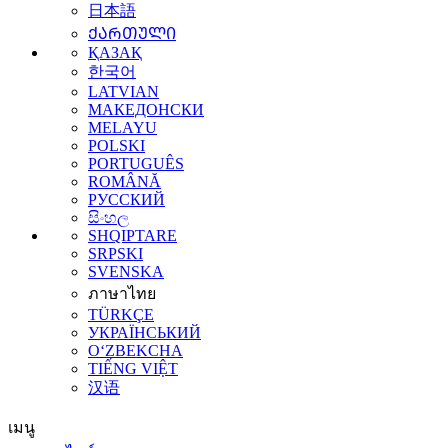
日本語
ᲥᲐᲠᲗᲣᲚᲘ
ҚАЗАҚ
한국어
LATVIAN
МАКЕДОНСКИ
MELAYU
POLSKI
PORTUGUÊS
ROMÂNĂ
РУССКИЙ
සිංහල
SHQIPTARE
SRPSKI
SVENSKA
ภาษาไทย
TÜRKÇE
УКРАЇНСЬКИЙ
O‘ZBEKCHA
TIẾNG VIỆT
汉语
เมนู