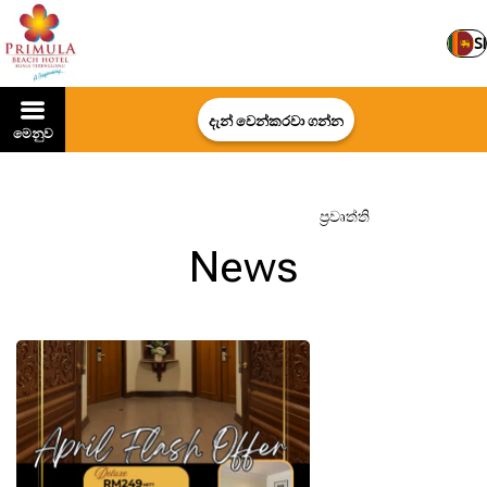
SI
දැන් වෙන්කරවා ගන්න
මෙනුව
මුල් පිටුව
–
හෝටලය පිළිබඳව
–
ප්‍රවෘත්ති
News