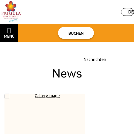
DE
BUCHEN
MENÜ
Hauptseite
–
Über das Hotel
–
Nachrichten
News