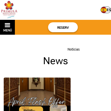
ES
RESERV
MENÚ
Inicio
–
Sobre el hotel
–
Noticias
News