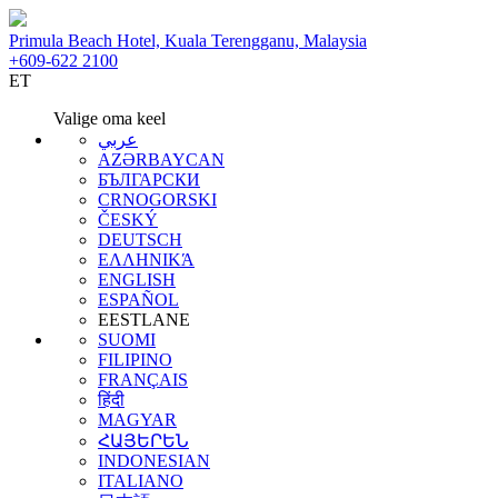
Primula Beach Hotel, Kuala Terengganu, Malaysia
+609-622 2100
ET
Valige oma keel
عربي
AZƏRBAYCAN
БЪЛГАРСКИ
CRNOGORSKI
ČESKÝ
DEUTSCH
ΕΛΛΗΝΙΚΆ
ENGLISH
ESPAÑOL
EESTLANE
SUOMI
FILIPINO
FRANÇAIS
हिंदी
MAGYAR
ՀԱՅԵՐԵՆ
INDONESIAN
ITALIANO