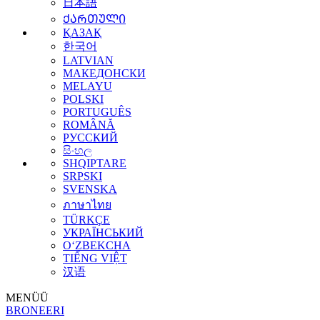
日本語
ᲥᲐᲠᲗᲣᲚᲘ
ҚАЗАҚ
한국어
LATVIAN
МАКЕДОНСКИ
MELAYU
POLSKI
PORTUGUÊS
ROMÂNĂ
РУССКИЙ
සිංහල
SHQIPTARE
SRPSKI
SVENSKA
ภาษาไทย
TÜRKÇE
УКРАЇНСЬКИЙ
O‘ZBEKCHA
TIẾNG VIỆT
汉语
MENÜÜ
BRONEERI