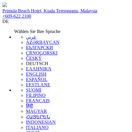
Primula Beach Hotel, Kuala Terengganu, Malaysia
+609-622 2100
DE
Wählen Sie Ihre Sprache
عربي
AZƏRBAYCAN
БЪЛГАРСКИ
CRNOGORSKI
ČESKÝ
DEUTSCH
ΕΛΛΗΝΙΚΆ
ENGLISH
ESPAÑOL
EESTLANE
SUOMI
FILIPINO
FRANÇAIS
हिंदी
MAGYAR
ՀԱՅԵՐԵՆ
INDONESIAN
ITALIANO