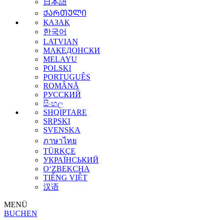
日本語
ᲥᲐᲠᲗᲣᲚᲘ
ҚАЗАҚ
한국어
LATVIAN
МАКЕДОНСКИ
MELAYU
POLSKI
PORTUGUÊS
ROMÂNĂ
РУССКИЙ
සිංහල
SHQIPTARE
SRPSKI
SVENSKA
ภาษาไทย
TÜRKÇE
УКРАЇНСЬКИЙ
O‘ZBEKCHA
TIẾNG VIỆT
汉语
MENÜ
BUCHEN