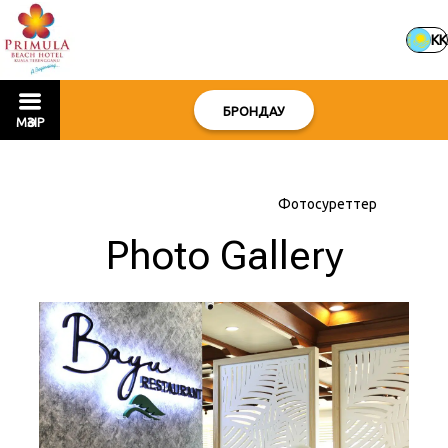
KK
БРОНДАУ
МӘЗІР
Басты бет
–
Қонақ үйі туралы
–
Фотосуреттер
Photo Gallery