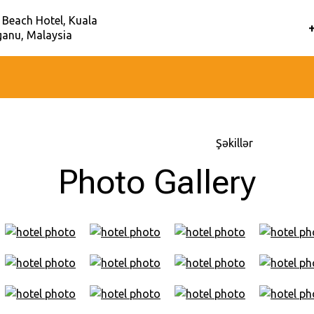
 Beach Hotel, Kuala
anu, Malaysia
Əsas səhifə
–
Otel haqqında
–
Şəkillər
Photo Gallery