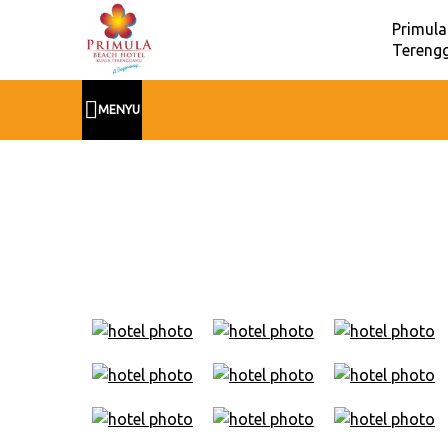
Primula
Terengg
MENYU