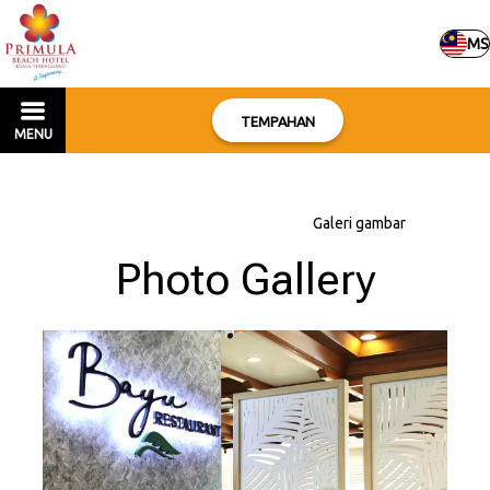
MS
TEMPAHAN
MENU
Halaman utama
–
Tentang hotel
–
Galeri gambar
Photo Gallery