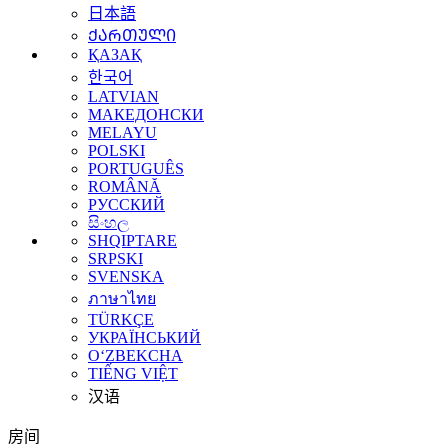
日本語
ᲥᲐᲠᲗᲣᲚᲘ
ҚАЗАҚ
한국어
LATVIAN
МАКЕДОНСКИ
MELAYU
POLSKI
PORTUGUÊS
ROMÂNĂ
РУССКИЙ
සිංහල
SHQIPTARE
SRPSKI
SVENSKA
ภาษาไทย
TÜRKÇE
УКРАЇНСЬКИЙ
O‘ZBEKCHA
TIẾNG VIỆT
汉语
房间