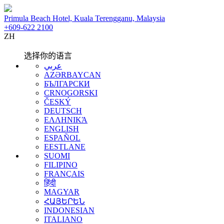
Primula Beach Hotel, Kuala Terengganu, Malaysia
+609-622 2100
ZH
选择你的语言
عربي
AZƏRBAYCAN
БЪЛГАРСКИ
CRNOGORSKI
ČESKÝ
DEUTSCH
ΕΛΛΗΝΙΚΆ
ENGLISH
ESPAÑOL
EESTLANE
SUOMI
FILIPINO
FRANÇAIS
हिंदी
MAGYAR
ՀԱՅԵՐԵՆ
INDONESIAN
ITALIANO