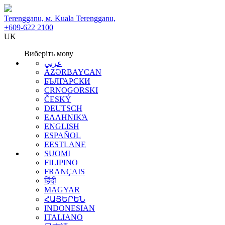
Terengganu, м. Kuala Terengganu,
+609-622 2100
UK
Виберіть мову
عربي
AZƏRBAYCAN
БЪЛГАРСКИ
CRNOGORSKI
ČESKÝ
DEUTSCH
ΕΛΛΗΝΙΚΆ
ENGLISH
ESPAÑOL
EESTLANE
SUOMI
FILIPINO
FRANÇAIS
हिंदी
MAGYAR
ՀԱՅԵՐԵՆ
INDONESIAN
ITALIANO