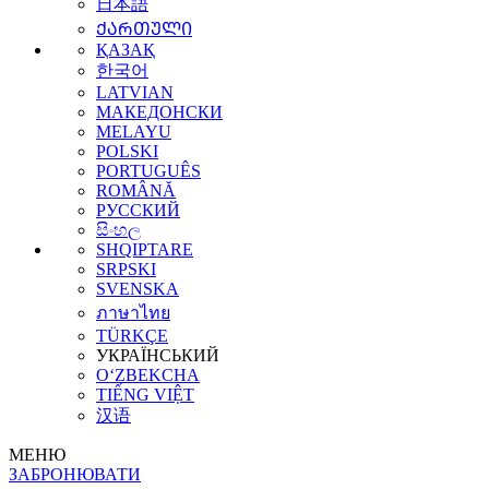
日本語
ᲥᲐᲠᲗᲣᲚᲘ
ҚАЗАҚ
한국어
LATVIAN
МАКЕДОНСКИ
MELAYU
POLSKI
PORTUGUÊS
ROMÂNĂ
РУССКИЙ
සිංහල
SHQIPTARE
SRPSKI
SVENSKA
ภาษาไทย
TÜRKÇE
УКРАЇНСЬКИЙ
O‘ZBEKCHA
TIẾNG VIỆT
汉语
МЕНЮ
ЗАБРОНЮВАТИ