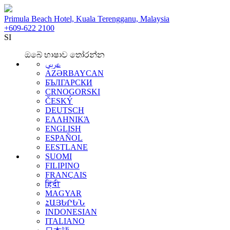
Primula Beach Hotel, Kuala Terengganu, Malaysia
+609-622 2100
SI
ඔබේ භාෂාව තෝරන්න
عربي
AZƏRBAYCAN
БЪЛГАРСКИ
CRNOGORSKI
ČESKÝ
DEUTSCH
ΕΛΛΗΝΙΚΆ
ENGLISH
ESPAÑOL
EESTLANE
SUOMI
FILIPINO
FRANÇAIS
हिंदी
MAGYAR
ՀԱՅԵՐԵՆ
INDONESIAN
ITALIANO