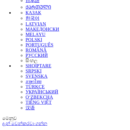
日本語
ᲥᲐᲠᲗᲣᲚᲘ
ҚАЗАҚ
한국어
LATVIAN
МАКЕДОНСКИ
MELAYU
POLSKI
PORTUGUÊS
ROMÂNĂ
РУССКИЙ
සිංහල
SHQIPTARE
SRPSKI
SVENSKA
ภาษาไทย
TÜRKÇE
УКРАЇНСЬКИЙ
O‘ZBEKCHA
TIẾNG VIỆT
汉语
මෙනුව
දැන් වෙන්කරවා ගන්න