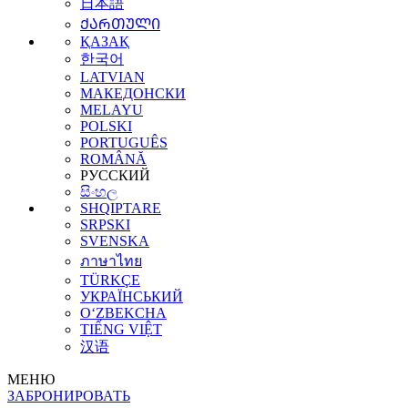
日本語
ᲥᲐᲠᲗᲣᲚᲘ
ҚАЗАҚ
한국어
LATVIAN
МАКЕДОНСКИ
MELAYU
POLSKI
PORTUGUÊS
ROMÂNĂ
РУССКИЙ
සිංහල
SHQIPTARE
SRPSKI
SVENSKA
ภาษาไทย
TÜRKÇE
УКРАЇНСЬКИЙ
O‘ZBEKCHA
TIẾNG VIỆT
汉语
МЕНЮ
ЗАБРОНИРОВАТЬ