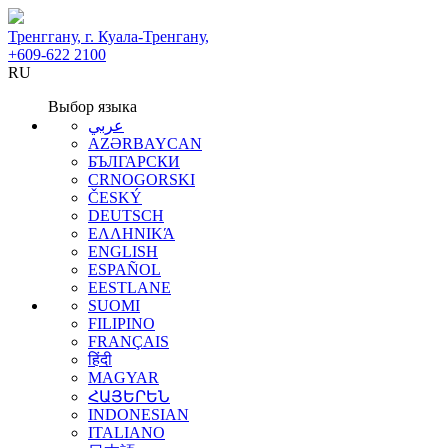
Тренггану, г. Куала-Тренгану,
+609-622 2100
RU
Выбор языка
عربي
AZƏRBAYCAN
БЪЛГАРСКИ
CRNOGORSKI
ČESKÝ
DEUTSCH
ΕΛΛΗΝΙΚΆ
ENGLISH
ESPAÑOL
EESTLANE
SUOMI
FILIPINO
FRANÇAIS
हिंदी
MAGYAR
ՀԱՅԵՐԵՆ
INDONESIAN
ITALIANO